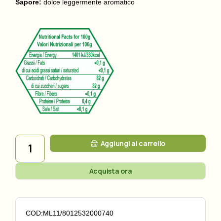
Sapore:
dolce leggermente aromatico
Miele di tiglio quantità
Aggiungi al carrello
Acquista ora
COD:
ML11/8012532000740