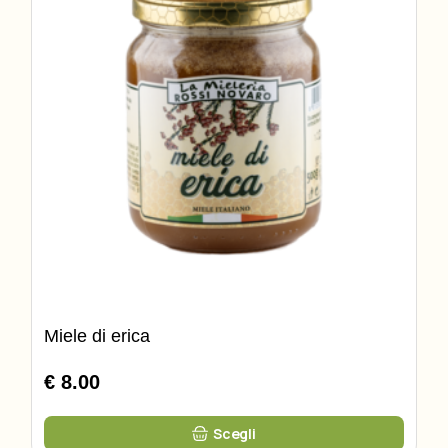
pagina
del
prodotto
Miele di erica
€ 8.00
Questo
Scegli
prodotto