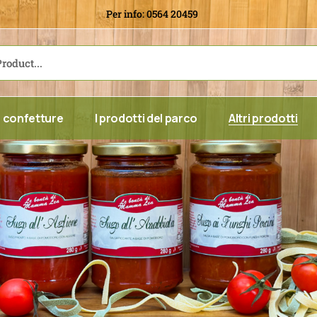
Per info: 0564 20459
Linea classica
Linea classica
Linea BIO
Linea BIO
Linea Ermetica
100% Frutta
Miele toscano
Confetture Toscane
 confetture
I prodotti del parco
Altri prodotti
ica
Linea classica
Le specialità
Linea BIO
Composte
tica
100% Frutta
Caramelle & 
ano
Confetture Toscane
Sughi, Patè 