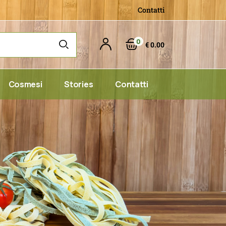
Contatti
Le specialità
Composte
0
€ 0.00
Caramelle & Gelatine
Sughi, Patè e Spezie
Cosmesi
Stories
Contatti
Gelatine
e Spezie