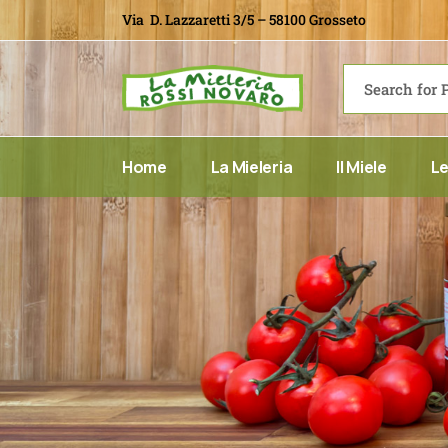
Via D. Lazzaretti 3/5 – 58100 Grosseto
Home
La Mieleria
Il Miele
Le
Linea class
Linea BIO
Linea Erme
Miele tosc