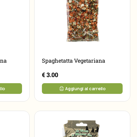
ina
Spaghetatta Vegetariana
€ 3.00
llo
Aggiungi al carrello