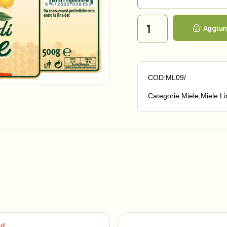
Miele di limone quantità
Aggiung
COD:
ML09/
Categorie:
Miele
,
Miele Li
ld