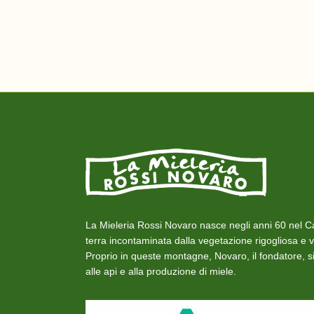
possono
€
essere
11.00
scelte
nella
pagina
del
prodotto
La Mieleria Rossi Novaro nasce negli anni 60 nel C
terra incontaminata dalla vegetazione rigogliosa e v
Proprio in queste montagne, Novaro, il fondatore, 
alle api e alla produzione di miele.