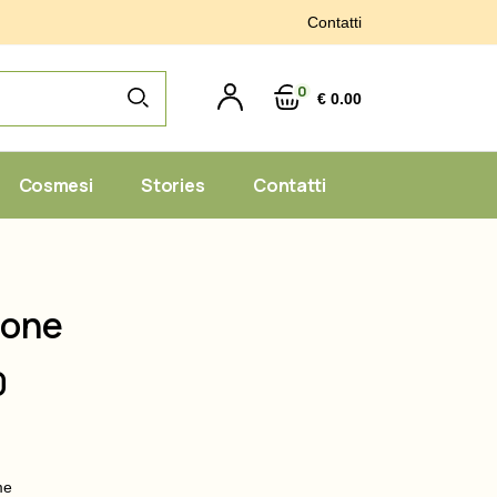
Contatti
0
€ 0.00
Cosmesi
Stories
Contatti
mone
Gelatine
e Spezie
0
me