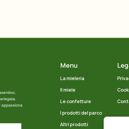
possono
€
essere
11.00
scelte
nella
pagina
del
prodotto
Menu
Leg
La mieleria
Priva
Il miele
Cooki
asentino,
ariegata.
Le confetture
Cont
si appassiona
I prodotti del parco
Altri prodotti