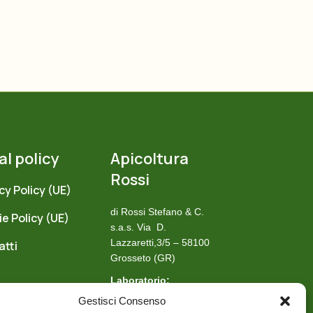
al policy
Apicoltura
Rossi
cy Policy (UE)
di Rossi Stefano & C.
e Policy (UE)
s.a.s.
Via D.
Lazzaretti,3/5 – 58100
atti
Grosseto (GR)
Laboratorio:
(+39) 0564 20459
Gestisci Consenso
Cellulare: