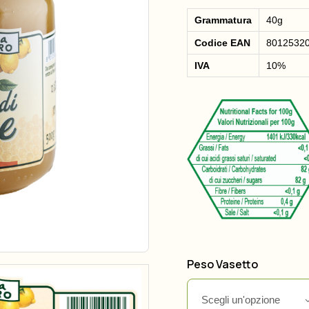
da
€
Grammatura
40g
1.20
Codice EAN
8012532
a
IVA
10%
€
8.00
Peso Vasetto
Scegli un'opzione