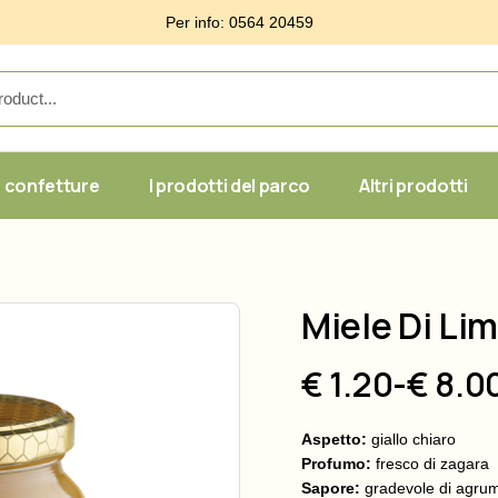
Per info: 0564 20459
 confetture
I prodotti del parco
Altri prodotti
ica
Linea classica
Le specialità
Linea BIO
Composte
Miele Di Li
tica
100% Frutta
Caramelle & 
ano
Confetture Toscane
Sughi, Patè 
€ 1.20
-
€ 8.0
Fascia
di
Aspetto:
giallo chiaro
prezzo:
Profumo:
fresco di zagara
Sapore:
gradevole di agru