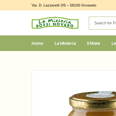
Skip
to
Via D. Lazzaretti 3/5 – 58100 Grosseto
the
content
Home
La Mieleria
Il Miele
Le
Linea class
Linea BIO
Linea Erme
Miele tosc