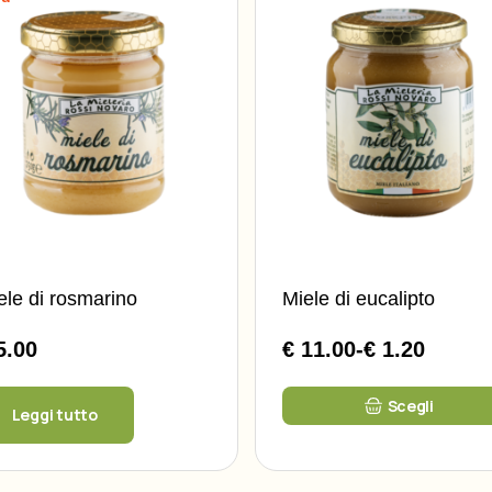
ele di rosmarino
Miele di eucalipto
5.00
€ 11.00
-
€ 1.20
Fascia
di
Questo
prezzo
Scegli
prodotto
Leggi tutto
da
ha
più
€
varianti.
1.20
Le
opzioni
a