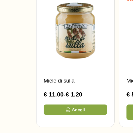
Miele di sulla
Mi
€ 11.00
-
€ 1.20
€ 
Fascia
di
Questo
prezzo:
Scegli
prodotto
da
ha
più
€
varianti.
1.20
Le
opzioni
a