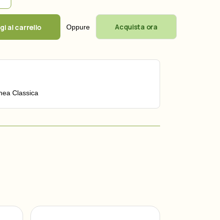
Acquista ora
i al carrello
Oppure
nea Classica