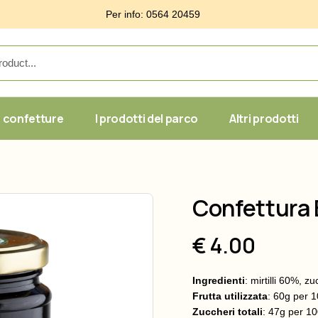
Per info: 0564 20459
 confetture
I prodotti del parco
Altri prodotti
ica
Linea classica
Le specialità
Linea BIO
Composte
Confettura E
tica
100% Frutta
Caramelle & 
ano
Confetture Toscane
Sughi, Patè 
€ 4.00
Ingredienti
: mirtilli 60%, z
Frutta utilizzata
: 60g per 
Zuccheri totali
: 47g per 1