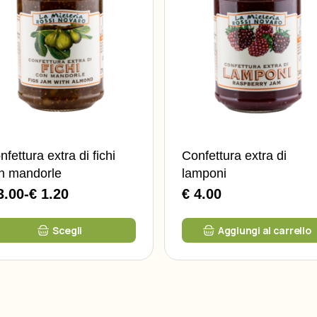
fettura extra di fichi
Confettura extra di
n mandorle
lamponi
3.00
-
€ 1.20
€ 4.00
Fascia
di
sto
prezzo:
Scegli
Aggiungi al carrello
dotto
da
€
anti.
1.20
ioni
a
sono
€
ere
3.00
lte