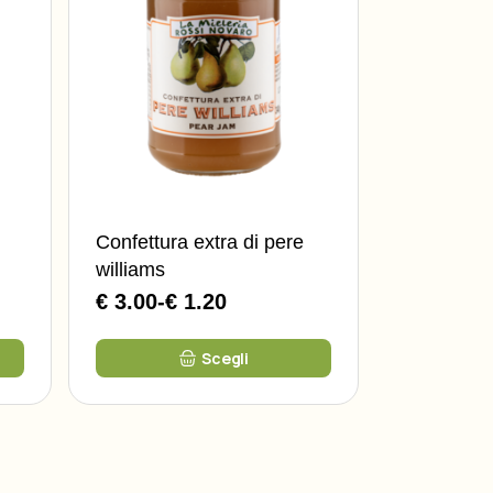
Confettura extra di pere
williams
€ 3.00
-
€ 1.20
Fascia
di
Questo
prezzo:
Scegli
prodotto
da
ha
più
€
varianti.
1.20
Le
opzioni
a
possono
€
essere
3.00
scelte