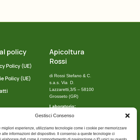
nella
pagina
del
prodotto
al policy
Apicoltura
Rossi
cy Policy (UE)
di Rossi Stefano & C.
e Policy (UE)
s.a.s.
Via D.
Lazzaretti,3/5 – 58100
atti
Grosseto (GR)
Laboratorio:
(+39) 0564 20459
Gestisci Consenso
Cellulare:
(+39) 347 3682925
le migliori esperienze, utilizziamo tecnologie come i cookie per memorizzare
Email:
 alle informazioni del dispositivo. Il consenso a queste tecnologie ci
i elaborare dati come il comportamento di navigazione o ID unici su questo