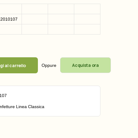
32010107
uantità
Acquista ora
i al carrello
Oppure
107
nfetture Linea Classica