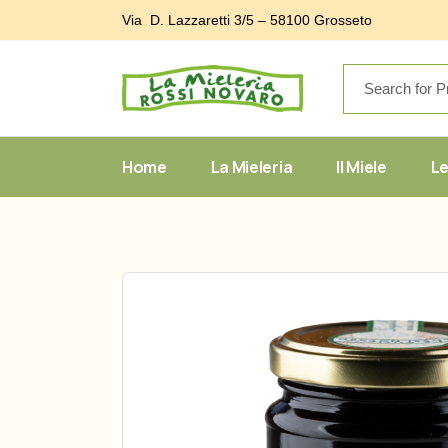
Skip
to
Via D. Lazzaretti 3/5 – 58100 Grosseto
the
content
Home
La Mieleria
Il Miele
Le
Linea class
Linea BIO
Linea Erme
Miele tosc