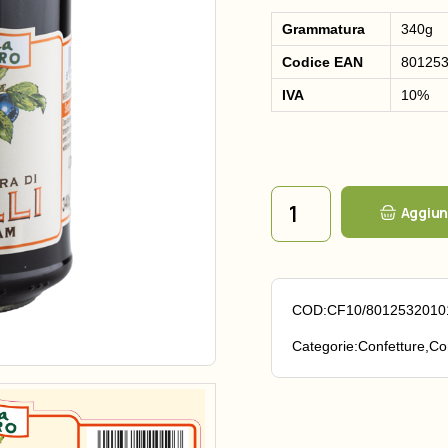
Grammatura
340g
Codice EAN
80125
IVA
10%
Confettura extra di mirtilli q
Aggiung
COD:
CF10/8012532010
Categorie:
Confetture
,
Co