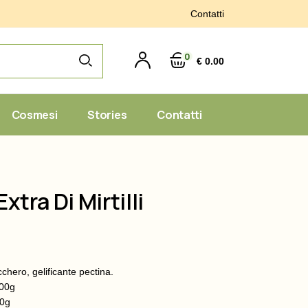
Contatti
0
€ 0.00
Cosmesi
Stories
Contatti
xtra Di Mirtilli
Gelatine
e Spezie
ucchero, gelificante pectina.
100g
00g