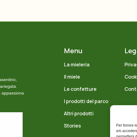
la
ina
dotto
Menu
Leg
La mieleria
Priva
Il miele
Cooki
asentino,
ariegata.
Le confetture
Cont
si appassiona
I prodotti del parco
Altri prodotti
Stories
Per fornire 
e/o accedere
permetterà d