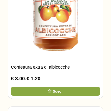
Confettura extra di albicocche
€ 3.00
-
€ 1.20
Fascia
di
Questo
prezzo:
Scegli
prodotto
da
ha
più
€
varianti.
1.20
Le
opzioni
a