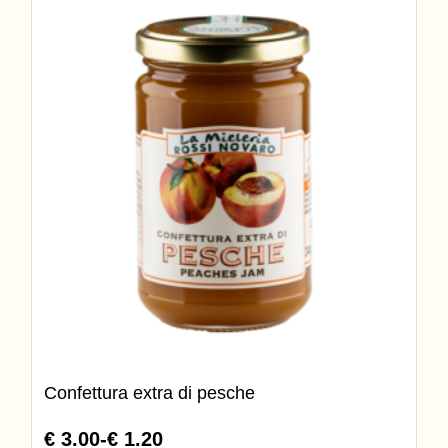
possono
€
essere
3.00
scelte
nella
pagina
del
prodotto
Confettura extra di pesche
€ 3.00
-
€ 1.20
Fascia