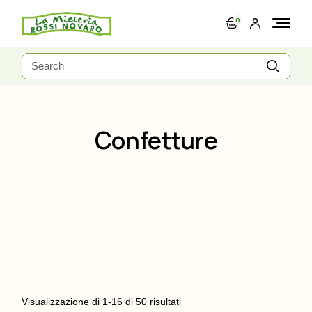
Skip
to
0
the
content
Search
for:
Confetture
Visualizzazione di 1-16 di 50 risultati