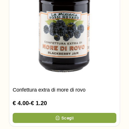
prodotto
Confettura extra di more di rovo
€ 4.00
-
€ 1.20
Fascia
di
Questo
prezzo:
Scegli
prodotto
da
ha
più
€