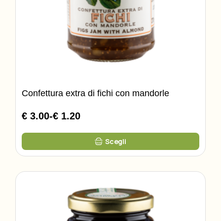
Confettura extra di fichi con mandorle
€ 3.00
-
€ 1.20
Fascia
di
Questo
prezzo:
Scegli
prodotto
da
ha
più
€
varianti.
1.20
Le
opzioni
a
possono
€
essere
3.00
scelte
nella
pagina
del